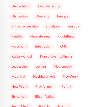
Deutschland
Digitalisierung
Disruption
Diversity
Energie
Entrepreneurship
Erziehung
Europa
Familie
Finanzierung
Flüchtlinge
Forschung
Integration
KMU
Kulturwandel
Künstliche Intelligenz
Leadership
Lernen
Medienethik
Mobilität
Nachhaltigkeit
NewWork
New Work
Plattformen
Politik
Sicherheit
Silicon Valley
Social Media
StartUp
Startups