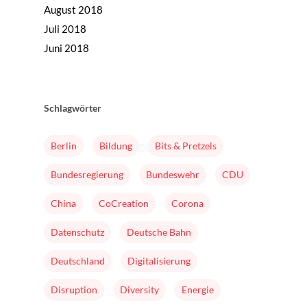
August 2018
Juli 2018
Juni 2018
Schlagwörter
Home
Mission & Initiator
Berlin
Bildung
Bits & Pretzels
Folgen
Bundesregierung
Bundeswehr
CDU
Changeriders
China
CoCreation
Corona
Formate
Datenschutz
Deutsche Bahn
Nominieren
Deutschland
Digitalisierung
Team
Disruption
Diversity
Energie