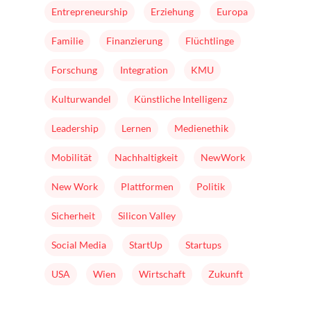
Buch
Entrepreneurship
Erziehung
Europa
Familie
Finanzierung
Flüchtlinge
Forschung
Integration
KMU
Kulturwandel
Künstliche Intelligenz
Leadership
Lernen
Medienethik
Mobilität
Nachhaltigkeit
NewWork
New Work
Plattformen
Politik
Sicherheit
Silicon Valley
Social Media
StartUp
Startups
USA
Wien
Wirtschaft
Zukunft