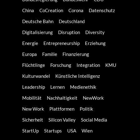
China
CoCreation
Corona
Datenschutz
Deutsche Bahn
Deutschland
Digitalisierung
Disruption
Diversity
Energie
Entrepreneurship
Erziehung
Europa
Familie
Finanzierung
Flüchtlinge
Forschung
Integration
KMU
Kulturwandel
Künstliche Intelligenz
Leadership
Lernen
Medienethik
Mobilität
Nachhaltigkeit
NewWork
New Work
Plattformen
Politik
Sicherheit
Silicon Valley
Social Media
StartUp
Startups
USA
Wien