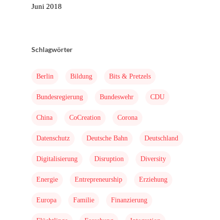
Juni 2018
Schlagwörter
Home
Berlin
Bildung
Bits & Pretzels
Mission & Initiator
Bundesregierung
Bundeswehr
CDU
Folgen
Changeriders
China
CoCreation
Corona
Formate
Datenschutz
Deutsche Bahn
Deutschland
Nominieren
Digitalisierung
Disruption
Diversity
Team
Energie
Entrepreneurship
Erziehung
Buch
Europa
Familie
Finanzierung