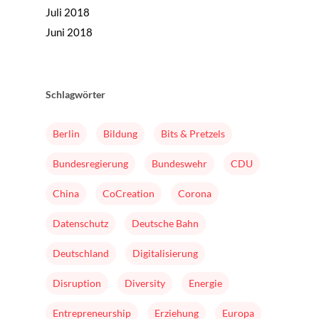
Juli 2018
Juni 2018
Schlagwörter
Home
Berlin
Bildung
Bits & Pretzels
Mission & Initiator
Bundesregierung
Bundeswehr
CDU
Folgen
China
CoCreation
Corona
Changeriders
Formate
Datenschutz
Deutsche Bahn
Nominieren
Deutschland
Digitalisierung
Team
Disruption
Diversity
Energie
Buch
Entrepreneurship
Erziehung
Europa