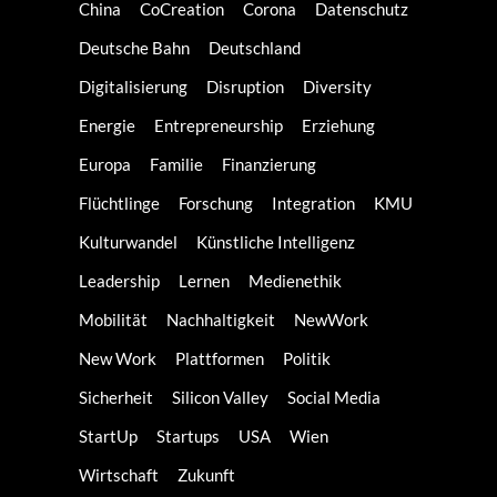
China
CoCreation
Corona
Datenschutz
Deutsche Bahn
Deutschland
Digitalisierung
Disruption
Diversity
Energie
Entrepreneurship
Erziehung
Europa
Familie
Finanzierung
Flüchtlinge
Forschung
Integration
KMU
Kulturwandel
Künstliche Intelligenz
Leadership
Lernen
Medienethik
Mobilität
Nachhaltigkeit
NewWork
New Work
Plattformen
Politik
Sicherheit
Silicon Valley
Social Media
StartUp
Startups
USA
Wien
Wirtschaft
Zukunft