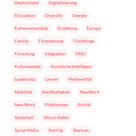
Deutschland
Digitalisierung
Disruption
Diversity
Energie
Entrepreneurship
Erziehung
Europa
Familie
Finanzierung
Flüchtlinge
Forschung
Integration
KMU
Kulturwandel
Künstliche Intelligenz
Leadership
Lernen
Medienethik
Mobilität
Nachhaltigkeit
NewWork
New Work
Plattformen
Politik
Sicherheit
Silicon Valley
Social Media
StartUp
Startups