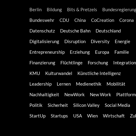
Berlin
Bildung
Bits & Pretzels
Bundesregierun
Bundeswehr
CDU
China
CoCreation
Corona
Datenschutz
Deutsche Bahn
Deutschland
Digitalisierung
Disruption
Diversity
Energie
Entrepreneurship
Erziehung
Europa
Familie
Finanzierung
Flüchtlinge
Forschung
Integration
KMU
Kulturwandel
Künstliche Intelligenz
Leadership
Lernen
Medienethik
Mobilität
Nachhaltigkeit
NewWork
New Work
Plattfor
Politik
Sicherheit
Silicon Valley
Social Media
StartUp
Startups
USA
Wien
Wirtschaft
Zu