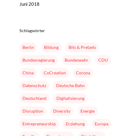
Juni 2018
Schlagwörter
Home
Berlin
Bildung
Bits & Pretzels
Mission & Initiator
Bundesregierung
Bundeswehr
CDU
Folgen
China
CoCreation
Corona
Changeriders
Datenschutz
Deutsche Bahn
Formate
Deutschland
Digitalisierung
Nominieren
Disruption
Diversity
Energie
Team
Entrepreneurship
Erziehung
Europa
Buch