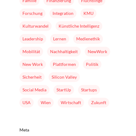
Familie
Finanzierung
Flüchtlinge
Forschung
Integration
KMU
Kulturwandel
Künstliche Intelligenz
Leadership
Lernen
Medienethik
Mobilität
Nachhaltigkeit
NewWork
New Work
Plattformen
Politik
Sicherheit
Silicon Valley
Social Media
StartUp
Startups
USA
Wien
Wirtschaft
Zukunft
Meta