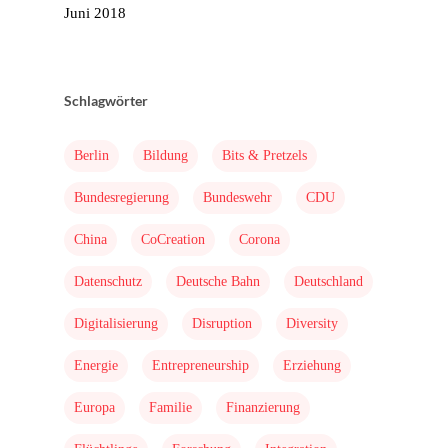
Juni 2018
Schlagwörter
Home
Berlin
Bildung
Bits & Pretzels
Mission & Initiator
Bundesregierung
Bundeswehr
CDU
Folgen
Changeriders
China
CoCreation
Corona
Formate
Datenschutz
Deutsche Bahn
Deutschland
Nominieren
Digitalisierung
Disruption
Diversity
Team
Energie
Entrepreneurship
Erziehung
Buch
Europa
Familie
Finanzierung