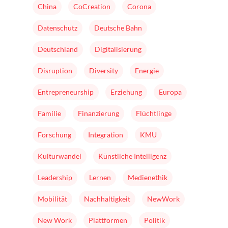
Nominieren
China
CoCreation
Corona
Team
Datenschutz
Deutsche Bahn
Buch
Deutschland
Digitalisierung
Disruption
Diversity
Energie
Entrepreneurship
Erziehung
Europa
Familie
Finanzierung
Flüchtlinge
Forschung
Integration
KMU
Kulturwandel
Künstliche Intelligenz
Leadership
Lernen
Medienethik
Mobilität
Nachhaltigkeit
NewWork
New Work
Plattformen
Politik