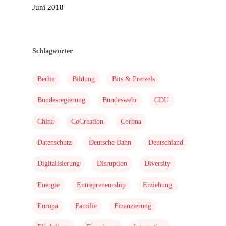
Juni 2018
Schlagwörter
Home
Berlin
Bildung
Bits & Pretzels
Mission & Initiator
Bundesregierung
Bundeswehr
CDU
Folgen
Changeriders
China
CoCreation
Corona
Formate
Datenschutz
Deutsche Bahn
Deutschland
Nominieren
Digitalisierung
Disruption
Diversity
Team
Energie
Entrepreneurship
Erziehung
Buch
Europa
Familie
Finanzierung