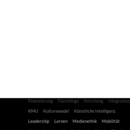
Tags
Berlin
Bildung
Bits & Pretzels
Bundesregierun
Bundeswehr
CDU
China
CoCreation
Corona
Datenschutz
Deutsche Bahn
Deutschland
Digitalisierung
Disruption
Diversity
Energie
Entrepreneurship
Erziehung
Europa
Familie
Finanzierung
Flüchtlinge
Forschung
Integration
KMU
Kulturwandel
Künstliche Intelligenz
Leadership
Lernen
Medienethik
Mobilität