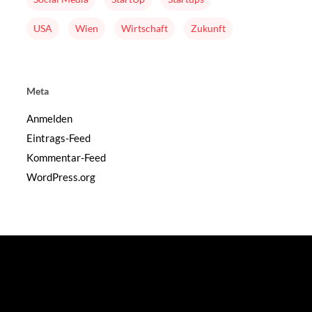
USA
Wien
Wirtschaft
Zukunft
Weitere Infos
Meta
Impressum
Anmelden
Eintrags-Feed
Datenschutz
Kommentar-Feed
Feedback
WordPress.org
rschung