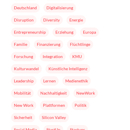
Deutschland
Digitalisierung
Disruption
Diversity
Energie
Entrepreneurship
Erziehung
Europa
Familie
Finanzierung
Flüchtlinge
Forschung
Integration
KMU
Kulturwandel
Künstliche Intelligenz
Leadership
Lernen
Medienethik
Mobilität
Nachhaltigkeit
NewWork
New Work
Plattformen
Politik
Sicherheit
Silicon Valley
Social Media
StartUp
Startups