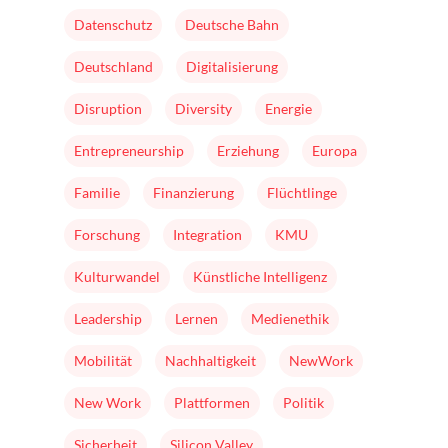
Team
Datenschutz
Deutsche Bahn
Buch
Deutschland
Digitalisierung
Disruption
Diversity
Energie
Entrepreneurship
Erziehung
Europa
Familie
Finanzierung
Flüchtlinge
Forschung
Integration
KMU
Kulturwandel
Künstliche Intelligenz
Leadership
Lernen
Medienethik
Mobilität
Nachhaltigkeit
NewWork
New Work
Plattformen
Politik
Sicherheit
Silicon Valley