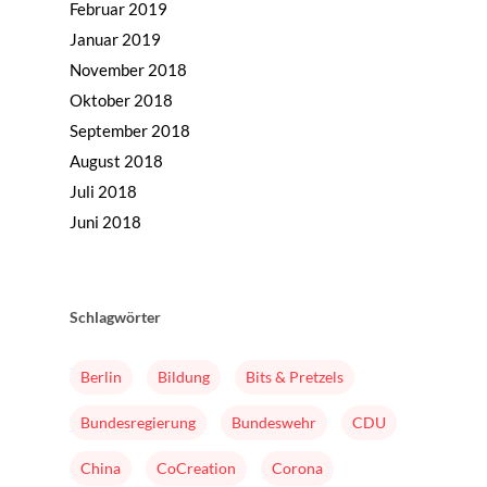
Februar 2019
Januar 2019
November 2018
Oktober 2018
September 2018
August 2018
Juli 2018
Juni 2018
Home
Mission & Initiator
Schlagwörter
Folgen
Berlin
Bildung
Bits & Pretzels
Changeriders
Bundesregierung
Bundeswehr
CDU
Formate
China
CoCreation
Corona
Nominieren