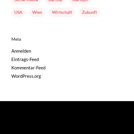
USA
Wien
Wirtschaft
Zukunft
Weitere Infos
Meta
Impressum
Anmelden
Eintrags-Feed
Datenschutz
Kommentar-Feed
Feedback
WordPress.org
rschung