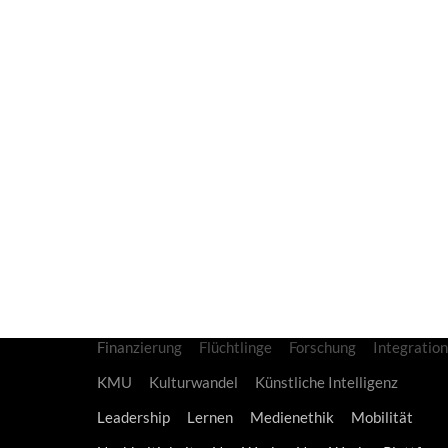
Tags
Berlin
Bildung
Bits & Pretzels
Bundesregierun
Bundeswehr
CDU
China
CoCreation
Corona
Datenschutz
Deutsche Bahn
Deutschland
Digitalisierung
Disruption
Diversity
Energie
Entrepreneurship
Erziehung
Europa
Familie
Finanzierung
Flüchtlinge
Forschung
Integration
KMU
Kulturwandel
Künstliche Intelligenz
Leadership
Lernen
Medienethik
Mobilität