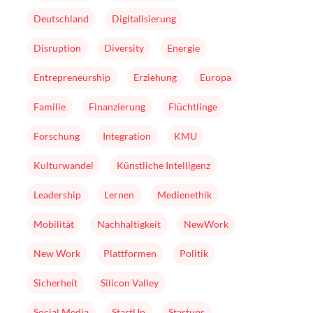
Deutschland
Digitalisierung
Disruption
Diversity
Energie
Entrepreneurship
Erziehung
Europa
Familie
Finanzierung
Flüchtlinge
Forschung
Integration
KMU
Kulturwandel
Künstliche Intelligenz
Leadership
Lernen
Medienethik
Mobilität
Nachhaltigkeit
NewWork
New Work
Plattformen
Politik
Sicherheit
Silicon Valley
Social Media
StartUp
Startups