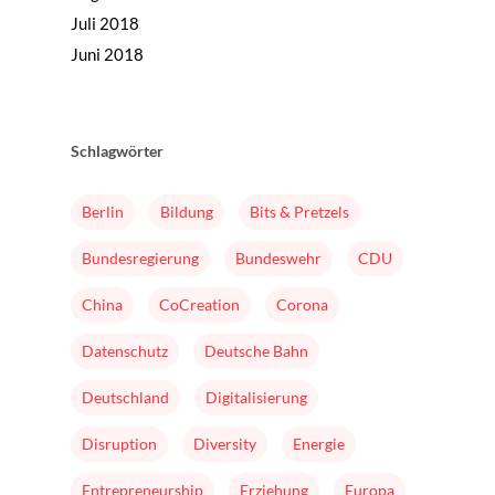
Folgen
Juli 2018
Juni 2018
Changeriders
Formate
Nominieren
Schlagwörter
Team
Berlin
Bildung
Bits & Pretzels
Buch
Bundesregierung
Bundeswehr
CDU
China
CoCreation
Corona
Datenschutz
Deutsche Bahn
Deutschland
Digitalisierung
Disruption
Diversity
Energie
Entrepreneurship
Erziehung
Europa