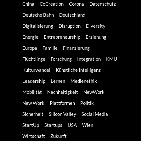
China
CoCreation
Corona
Datenschutz
Deutsche Bahn
Deutschland
Digitalisierung
Disruption
Diversity
Energie
Entrepreneurship
Erziehung
Europa
Familie
Finanzierung
Flüchtlinge
Forschung
Integration
KMU
Kulturwandel
Künstliche Intelligenz
Leadership
Lernen
Medienethik
Mobilität
Nachhaltigkeit
NewWork
New Work
Plattformen
Politik
Sicherheit
Silicon Valley
Social Media
StartUp
Startups
USA
Wien
Wirtschaft
Zukunft