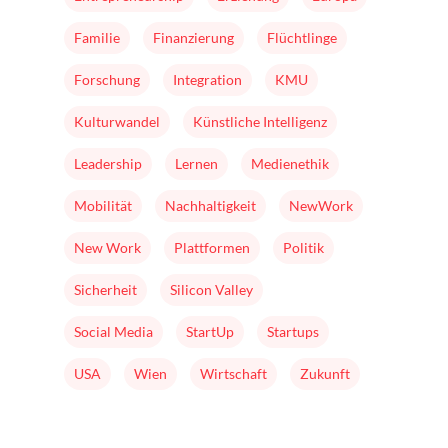
Familie
Finanzierung
Flüchtlinge
Forschung
Integration
KMU
Kulturwandel
Künstliche Intelligenz
Leadership
Lernen
Medienethik
Mobilität
Nachhaltigkeit
NewWork
New Work
Plattformen
Politik
Sicherheit
Silicon Valley
Social Media
StartUp
Startups
USA
Wien
Wirtschaft
Zukunft