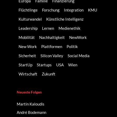
Europa
Familie
Finanzierung
Flüchtlinge
Forschung
Integration
KMU
Kulturwandel
Künstliche Intelligenz
Leadership
Lernen
Medienethik
Mobilität
Nachhaltigkeit
NewWork
New Work
Plattformen
Politik
Sicherheit
Silicon Valley
Social Media
StartUp
Startups
USA
Wien
Wirtschaft
Zukunft
Neueste Folgen
Martin Kaloudis
André Bodemann