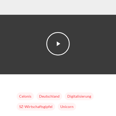
Home
Mission & Initiator
Folgen
Changeriders
Formate
Nominieren
Team
Buch
Celonis
Deutschland
Digitalisierung
SZ-Wirtschaftsgipfel
Unicorn