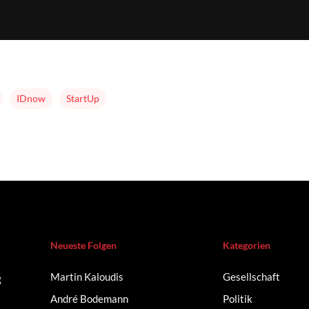
IDnow
StartUp
Neueste Folgen
Kategorien
Martin Kaloudis
Gesellschaft
g
André Bodemann
Politik