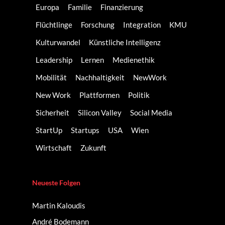
Europa
Familie
Finanzierung
Flüchtlinge
Forschung
Integration
KMU
Kulturwandel
Künstliche Intelligenz
Leadership
Lernen
Medienethik
Mobilität
Nachhaltigkeit
NewWork
New Work
Plattformen
Politik
Sicherheit
Silicon Valley
Social Media
StartUp
Startups
USA
Wien
Wirtschaft
Zukunft
Neueste Folgen
Martin Kaloudis
André Bodemann