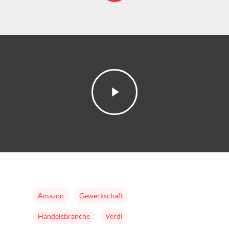
Home
Mission & Initiator
Folgen
Changeriders
Formate
Nominieren
Team
Buch
Amazon
Gewerkschaft
Handelsbranche
Verdi