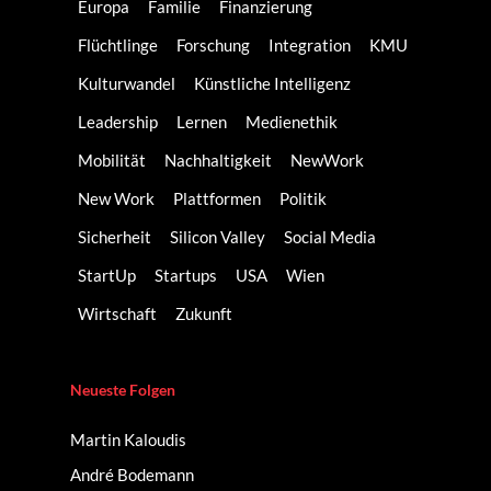
Europa
Familie
Finanzierung
Flüchtlinge
Forschung
Integration
KMU
Kulturwandel
Künstliche Intelligenz
Leadership
Lernen
Medienethik
Mobilität
Nachhaltigkeit
NewWork
New Work
Plattformen
Politik
Sicherheit
Silicon Valley
Social Media
StartUp
Startups
USA
Wien
Wirtschaft
Zukunft
Neueste Folgen
Martin Kaloudis
André Bodemann