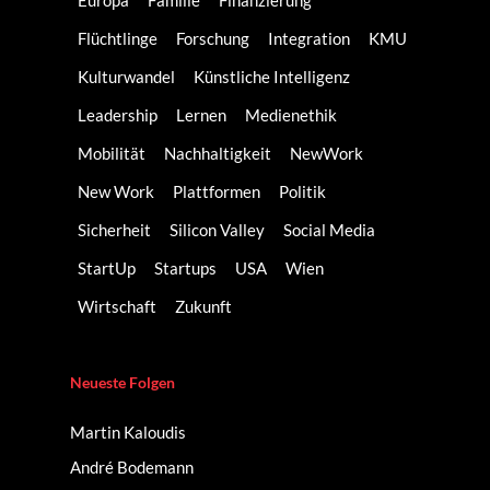
Europa
Familie
Finanzierung
Flüchtlinge
Forschung
Integration
KMU
Kulturwandel
Künstliche Intelligenz
Leadership
Lernen
Medienethik
Mobilität
Nachhaltigkeit
NewWork
New Work
Plattformen
Politik
Sicherheit
Silicon Valley
Social Media
StartUp
Startups
USA
Wien
Wirtschaft
Zukunft
Neueste Folgen
Martin Kaloudis
André Bodemann