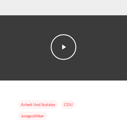
Home
Mission & Initiator
Folgen
Changeriders
Formate
Nominieren
Team
Buch
Arbeit Und Soziales
CDU
Jungpolitiker