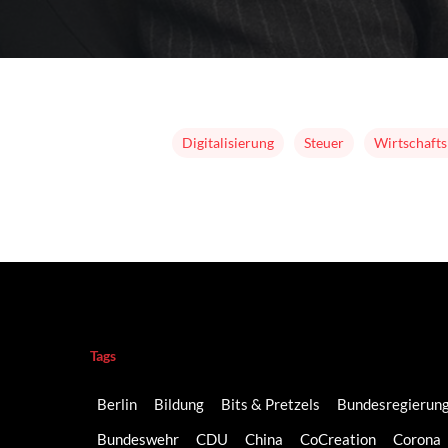
Digitalisierung
Steuer
Wirtschafts
Tags
Berlin
Bildung
Bits & Pretzels
Bundesregierun
Bundeswehr
CDU
China
CoCreation
Corona