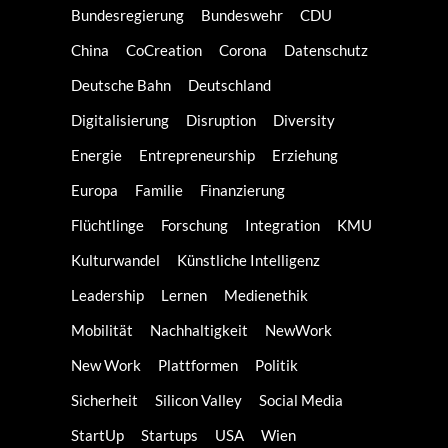
Bundesregierung
Bundeswehr
CDU
China
CoCreation
Corona
Datenschutz
Deutsche Bahn
Deutschland
Digitalisierung
Disruption
Diversity
Energie
Entrepreneurship
Erziehung
Europa
Familie
Finanzierung
Flüchtlinge
Forschung
Integration
KMU
Kulturwandel
Künstliche Intelligenz
Leadership
Lernen
Medienethik
Mobilität
Nachhaltigkeit
NewWork
New Work
Plattformen
Politik
Sicherheit
Silicon Valley
Social Media
StartUp
Startups
USA
Wien