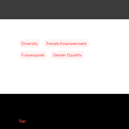
Mission & Initiator
Folgen
Changeriders
Formate
Diversity
Female Empowerment
Nominieren
Frauenquote
Gender Equality
Team
Buch
Tags