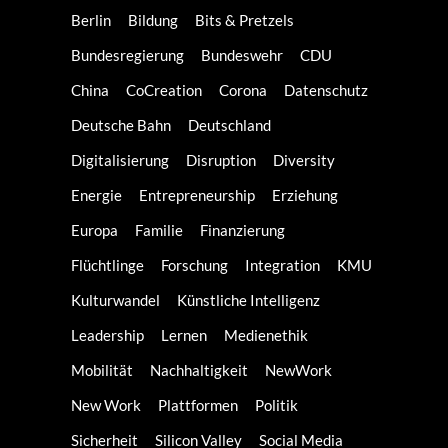
Berlin
Bildung
Bits & Pretzels
Bundesregierung
Bundeswehr
CDU
China
CoCreation
Corona
Datenschutz
Deutsche Bahn
Deutschland
Digitalisierung
Disruption
Diversity
Energie
Entrepreneurship
Erziehung
Europa
Familie
Finanzierung
Flüchtlinge
Forschung
Integration
KMU
Kulturwandel
Künstliche Intelligenz
Leadership
Lernen
Medienethik
Mobilität
Nachhaltigkeit
NewWork
New Work
Plattformen
Politik
Sicherheit
Silicon Valley
Social Media