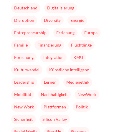
Deutschland
Digitalisierung
Disruption
Diversity
Energie
Entrepreneurship
Erziehung
Europa
Familie
Finanzierung
Flüchtlinge
Forschung
Integration
KMU
Kulturwandel
Künstliche Intelligenz
Leadership
Lernen
Medienethik
Mobilität
Nachhaltigkeit
NewWork
New Work
Plattformen
Politik
Sicherheit
Silicon Valley
Social Media
StartUp
Startups