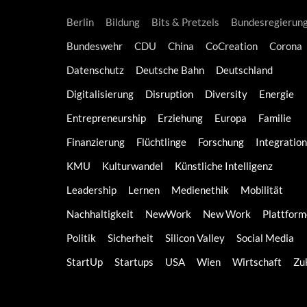
Berlin
Bildung
Bits & Pretzels
Bundesregierun
Bundeswehr
CDU
China
CoCreation
Corona
Datenschutz
Deutsche Bahn
Deutschland
Digitalisierung
Disruption
Diversity
Energie
Entrepreneurship
Erziehung
Europa
Familie
Finanzierung
Flüchtlinge
Forschung
Integration
KMU
Kulturwandel
Künstliche Intelligenz
Leadership
Lernen
Medienethik
Mobilität
Nachhaltigkeit
NewWork
New Work
Plattfor
Politik
Sicherheit
Silicon Valley
Social Media
StartUp
Startups
USA
Wien
Wirtschaft
Zu