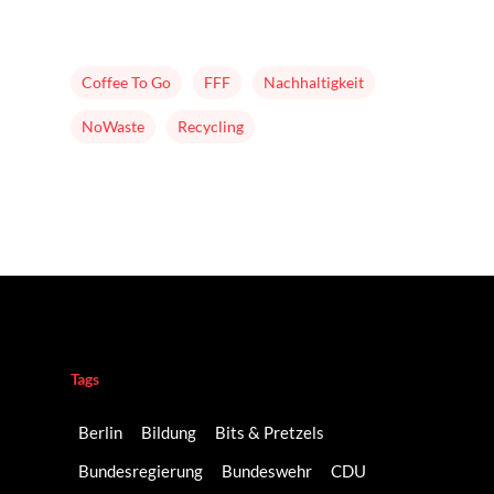
Folgen
Changeriders
Coffee To Go
FFF
Nachhaltigkeit
Formate
NoWaste
Recycling
Nominieren
Team
Buch
Tags
Berlin
Bildung
Bits & Pretzels
Bundesregierung
Bundeswehr
CDU