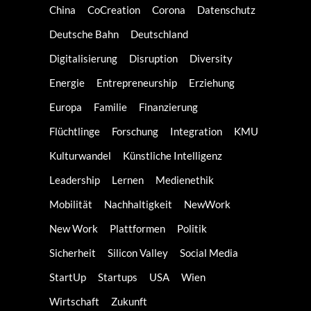
China
CoCreation
Corona
Datenschutz
Deutsche Bahn
Deutschland
Digitalisierung
Disruption
Diversity
Energie
Entrepreneurship
Erziehung
Europa
Familie
Finanzierung
Flüchtlinge
Forschung
Integration
KMU
Kulturwandel
Künstliche Intelligenz
Leadership
Lernen
Medienethik
Mobilität
Nachhaltigkeit
NewWork
New Work
Plattformen
Politik
Sicherheit
Silicon Valley
Social Media
StartUp
Startups
USA
Wien
Wirtschaft
Zukunft