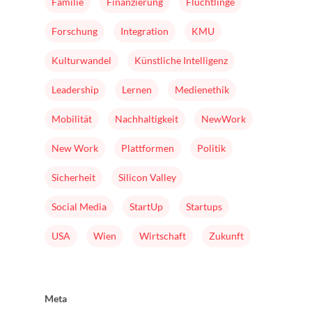
Familie
Finanzierung
Flüchtlinge
Forschung
Integration
KMU
Kulturwandel
Künstliche Intelligenz
Leadership
Lernen
Medienethik
Mobilität
Nachhaltigkeit
NewWork
New Work
Plattformen
Politik
Sicherheit
Silicon Valley
Social Media
StartUp
Startups
USA
Wien
Wirtschaft
Zukunft
Meta